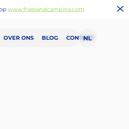
 op
www.frieslandcampina.com
OVER ONS
BLOG
CONTACT
NL
EN
FR