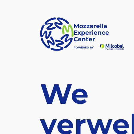
Mozzarella
Experience
Center
MILCOBEL
POWERED BY
We
verwe