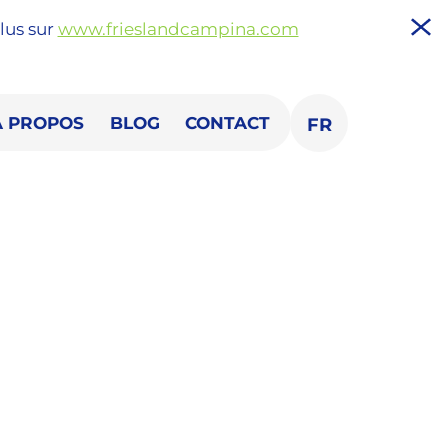
lus sur
www.frieslandcampina.com
A PROPOS
BLOG
CONTACT
FR
EN
NL