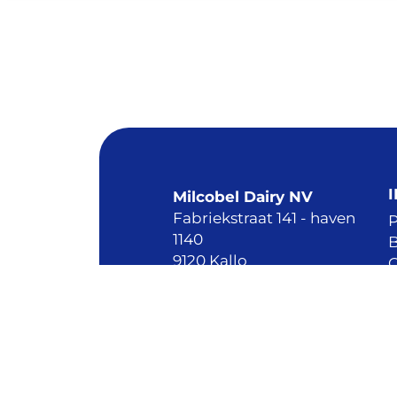
Milcobel Dairy NV
Fabriekstraat 141 - haven
P
1140
B
9120 Kallo
Belgique
L
CONTACTEZ-NOUS