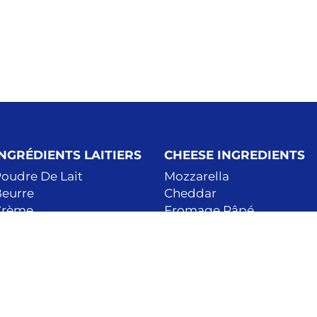
INGRÉDIENTS LAITIERS
CHEESE INGREDIENTS
oudre De Lait
Mozzarella
eurre
Cheddar
Crème
Fromage Râpé
actosérum