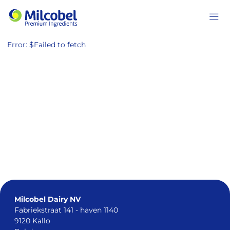
Ope
Error: $
Failed to fetch
PRODUITS
MOZZARELLA EXPERIENCE CENTER
A PROPOS
BLOG
CONTACT
Milcobel Dairy NV
Fabriekstraat 141 - haven 1140
9120 Kallo